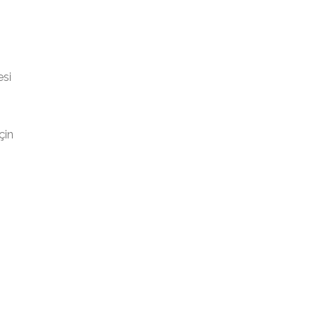
esi
çin