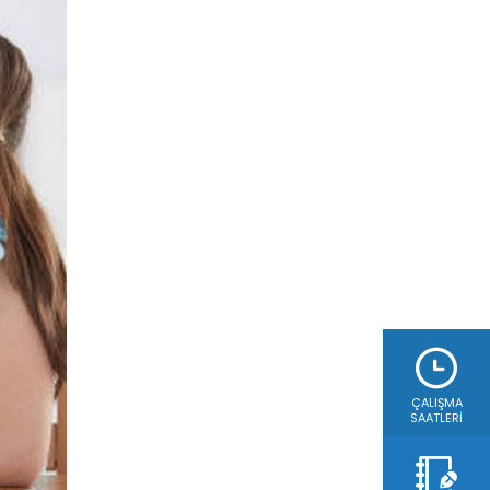
ÇALIŞMA
SAATLERI