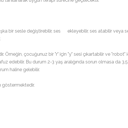
tanılanarak uygun terapi sürecine geçilecektir.
a bir sesle değiştirebilir, ses ekleyebilir, ses atabilir veya s
.
Örneğin, çocuğunuz bir "r" için "y" sesi çıkartabilir ve "robot" i
lafuz edebilir. Bu durum 2-3 yaş aralığında sorun olmasa da 3.5
um haline gelebilir.
nı göstermektedir.