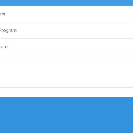
amı
Programı
ramı