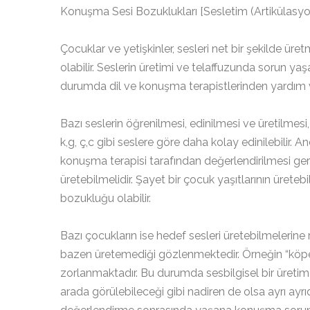
Konuşma Sesi Bozuklukları [Sesletim (Artikülasyon)
Çocuklar ve yetişkinler, sesleri net bir şekilde ür
olabilir. Seslerin üretimi ve telaffuzunda sorun y
durumda dil ve konuşma terapistlerinden yardım ve
Bazı seslerin öğrenilmesi, edinilmesi ve üretilmesi,
k,g, ç,c gibi seslere göre daha kolay edinilebilir.
konuşma terapisi tarafından değerlendirilmesi gere
üretebilmelidir. Şayet bir çocuk yaşıtlarının üret
bozukluğu olabilir.
Bazı çocukların ise hedef sesleri üretebilmeleri
bazen üretemediği gözlenmektedir. Örneğin “köp
zorlanmaktadır. Bu durumda sesbilgisel bir üretim 
arada görülebileceği gibi nadiren de olsa ayrı ayrı