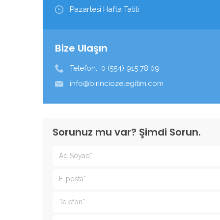
Pazartesi Hafta Tatili
Bize Ulaşın
Telefon:
0 (554) 915 78 09
info@birinciozelegitim.com
Sorunuz mu var? Şimdi Sorun.