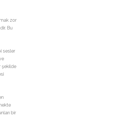
lamak zor
dir. Bu
i sesler
 ve
 şekilde
si
en
mekte
ları bir