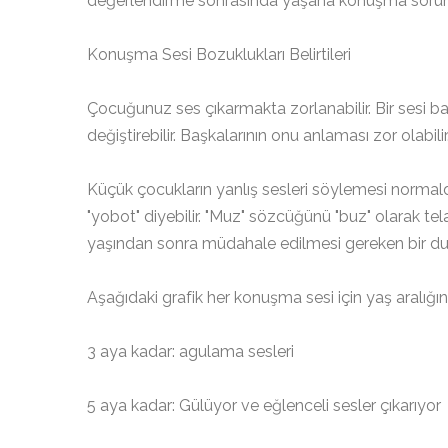
değerlendirme sonrasında yaşana konuşma sorunu 
Konuşma Sesi Bozuklukları Belirtileri
Çocuğunuz ses çıkarmakta zorlanabilir. Bir sesi başk
değiştirebilir. Başkalarının onu anlaması zor olabilir
Küçük çocukların yanlış sesleri söylemesi normaldir. 
"yobot" diyebilir. "Muz" sözcüğünü "buz" olarak te
yaşından sonra müdahale edilmesi gereken bir dur
Aşağıdaki grafik her konuşma sesi için yaş aralığı
3 aya kadar: agulama sesleri
5 aya kadar: Gülüyor ve eğlenceli sesler çıkarıyor