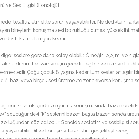
 ve Ses Bilgisi (Fonoloji)]
etmede, telaffuz etmekte sorun yaşayabilirler. Ne dediklerini an
aşayan bireylerin konuşma sesi bozukluğu olması yüksek ihtimal
 destek almaları gerekebilir.
 diğer seslere göre daha kolay olabilir. Örneğin, p,b, m, ve n gib
 Ancak bu durum her zaman için geçerli değildir ve uzman bir dil
kmektedir. Çoğu çocuk 8 yaşına kadar tüm sesleri anlaşılır bir
ebildiği bazı veya birçok sesi üretmekte zorlanıyorsa konuşma se
ne rağmen sözcük içinde ve günlük konuşmasında bazen üretirk
ek” sözcüğündeki “k” seslerini bazen başta bazen sonda üret
zorluğundan söz edilebilir. Genelde sesletim ve sesbilgisi sorun
da yaşanabilir. Dil ve konuşma terapistini gerçekleştireceği