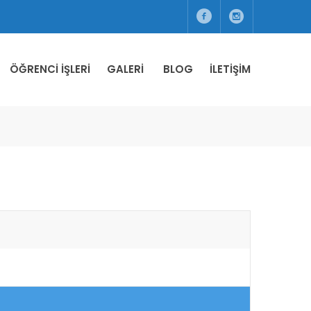
ÖĞRENCI İŞLERI
GALERI
BLOG
İLETIŞIM