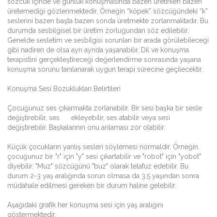
sözcük içinde ve günlük konuşmasında bazen üretirken bazen
üretemediği gözlenmektedir. Örneğin “köpek” sözcüğündeki “k”
seslerini bazen başta bazen sonda üretmekte zorlanmaktadır. Bu
durumda sesbilgisel bir üretim zorluğundan söz edilebilir.
Genelde sesletim ve sesbilgisi sorunları bir arada görülebileceği
gibi nadiren de olsa ayrı ayrıda yaşanabilir. Dil ve konuşma
terapistini gerçekleştireceği değerlendirme sonrasında yaşana
konuşma sorunu tanılanarak uygun terapi sürecine geçilecektir.
Konuşma Sesi Bozuklukları Belirtileri
Çocuğunuz ses çıkarmakta zorlanabilir. Bir sesi başka bir sesle
değiştirebilir, ses ekleyebilir, ses atabilir veya sesi
değiştirebilir. Başkalarının onu anlaması zor olabilir.
Küçük çocukların yanlış sesleri söylemesi normaldir. Örneğin,
çocuğunuz bir "r" için "y" sesi çıkartabilir ve "robot" için "yobot"
diyebilir. "Muz" sözcüğünü "buz" olarak telafuz edebilir. Bu
durum 2-3 yaş aralığında sorun olmasa da 3.5 yaşından sonra
müdahale edilmesi gereken bir durum haline gelebilir.
Aşağıdaki grafik her konuşma sesi için yaş aralığını
göstermektedir.