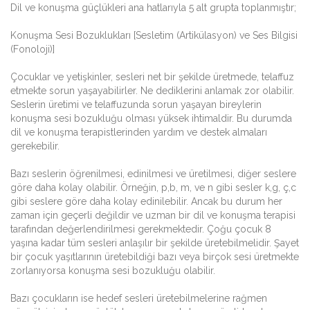
Dil ve konuşma güçlükleri ana hatlarıyla 5 alt grupta toplanmıştır;
Konuşma Sesi Bozuklukları [Sesletim (Artikülasyon) ve Ses Bilgisi
(Fonoloji)]
Çocuklar ve yetişkinler, sesleri net bir şekilde üretmede, telaffuz
etmekte sorun yaşayabilirler. Ne dediklerini anlamak zor olabilir.
Seslerin üretimi ve telaffuzunda sorun yaşayan bireylerin
konuşma sesi bozukluğu olması yüksek ihtimaldir. Bu durumda
dil ve konuşma terapistlerinden yardım ve destek almaları
gerekebilir.
Bazı seslerin öğrenilmesi, edinilmesi ve üretilmesi, diğer seslere
göre daha kolay olabilir. Örneğin, p,b, m, ve n gibi sesler k,g, ç,c
gibi seslere göre daha kolay edinilebilir. Ancak bu durum her
zaman için geçerli değildir ve uzman bir dil ve konuşma terapisi
tarafından değerlendirilmesi gerekmektedir. Çoğu çocuk 8
yaşına kadar tüm sesleri anlaşılır bir şekilde üretebilmelidir. Şayet
bir çocuk yaşıtlarının üretebildiği bazı veya birçok sesi üretmekte
zorlanıyorsa konuşma sesi bozukluğu olabilir.
Bazı çocukların ise hedef sesleri üretebilmelerine rağmen