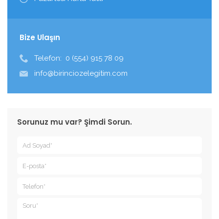
Bize Ulaşın
Telefon:
0 (554) 915 78 09
info@birinciozelegitim.com
Sorunuz mu var? Şimdi Sorun.