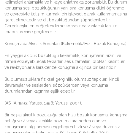
kelimeleri anlamakta ve hikaye anlatmakta zorlanabilir. Bu durum
konuşma sesi bozukluğunun yanı sıra konuşma dilini öğrenme
ve çevresiyle iletişim kurmak için işlevsel olarak kullanmamasına
işaret etmektedir ve dil bozukluğundan şüphelenilebilir.
Gerçekleştirilen değerlendirme sonrasında varılacak tanı ile
terapi sürecine geçilecektir.
Konuşmada Akıcılık Sorunları (Kekemelik/Hızlı Bozuk Konuşma)
En yaygın akıcılık bozukluğu kekemelik, konuşmanın hızını ve
ritmini etkileyebilecek tekrarlar, ses uzamaları, bloklar, kesintiler
ve revizyonlarla karakterize konuşma akışında bir kesintidir.
Bu olumsuzluklara fiziksel gerginlik, olumsuz tepkiler, ikincil
davranışlar ve seslerden, sözcüklerden veya konuşma
durumlarından kaçınma eşlik edebilir
(ASHA, 1993; Yaruss, 1998; Yaruss, 2004).
Bir başka akıcılık bozukluğu olan hızlı bozuk konuşma, konuşma
netliği ve / veya akıcılıkta bozulmalara neden olan ve
konuşmanın algılanması engelleyen hızlı ve / veya düzensiz
konuşma olarak belirtilmiştir. (St. Louis & Schulte, 2011).