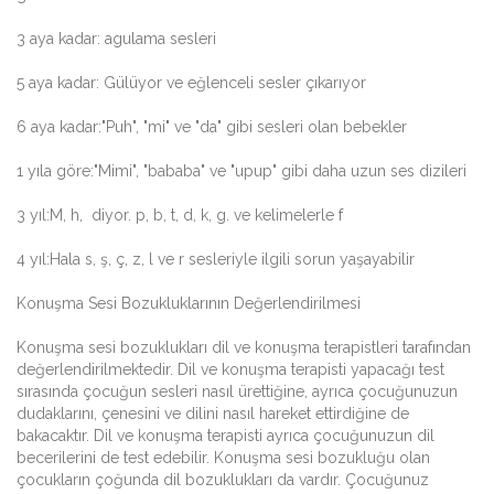
3 aya kadar: agulama sesleri
5 aya kadar: Gülüyor ve eğlenceli sesler çıkarıyor
6 aya kadar:"Puh", "mi" ve "da" gibi sesleri olan bebekler
1 yıla göre:"Mimi", "bababa" ve "upup" gibi daha uzun ses dizileri
3 yıl:M, h, diyor. p, b, t, d, k, g. ve kelimelerle f
4 yıl:Hala s, ş, ç, z, l ve r sesleriyle ilgili sorun yaşayabilir
Konuşma Sesi Bozukluklarının Değerlendirilmesi
Konuşma sesi bozuklukları dil ve konuşma terapistleri tarafından
değerlendirilmektedir. Dil ve konuşma terapisti yapacağı test
sırasında çocuğun sesleri nasıl ürettiğine, ayrıca çocuğunuzun
dudaklarını, çenesini ve dilini nasıl hareket ettirdiğine de
bakacaktır. Dil ve konuşma terapisti ayrıca çocuğunuzun dil
becerilerini de test edebilir. Konuşma sesi bozukluğu olan
çocukların çoğunda dil bozuklukları da vardır. Çocuğunuz