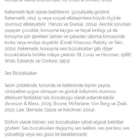
Kekemelik tipik olarak belirtilerini çocuklukta gösterir.
Kekemelik, okul, iş veya sosyal etkileşimlere büyük ölçüde
olumsuz etkileyebilir (Yaruss ve Quesal, 2004). Akıcılık sorunları
yaşayan çocuklar, konuşma kaygısı ve hayal kırıklığı ya da
konuşma için gereken zaman ve çabadan utanma konusunda
korku veya endişe duyabilir (Ezrati-Vinacour, Platzky ve Yairi,
2001). Kekemelik, konuşma sesi bozuklukları gibi diğer
bozukluklarla birlikte ortaya çıkabilir (St. Louis ve Hinzman, 1988;
Wolk, Edwards ve Conture, 1993)
Ses Bozuklukları
Sesin şiddetinde, tonunda ve kalitesinde kişinin yaşına,
cinsiyetine uygun olmayan ve günlük iletişimini olumsuz
etkileyen farklılıklar ses bozukluğu olarak adlandırılabilir.
(Aronson & Bless, 2009; Boone, McFarlane, Von Berg ve Zraik,
2010; Lee, Stemple, Glaze ve Kelchner, 2004).
Disfoni olarak bilinen, ses bozuklukları işitsel-algısal belirtiler
gösterir. Ses bozuklukları değişmiş ses kalitesi, ses perdesi, ses
yüksekliği veya ses gücü ile karakterizedir.